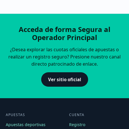
Acceda de forma Segura al
Operador Principal
¿Desea explorar las cuotas oficiales de apuestas o
realizar un registro seguro? Presione nuestro canal
directo patrocinado de enlace.
Ver sitio oficial
APUESTAS
CUENTA
Apuestas deportivas
Registro