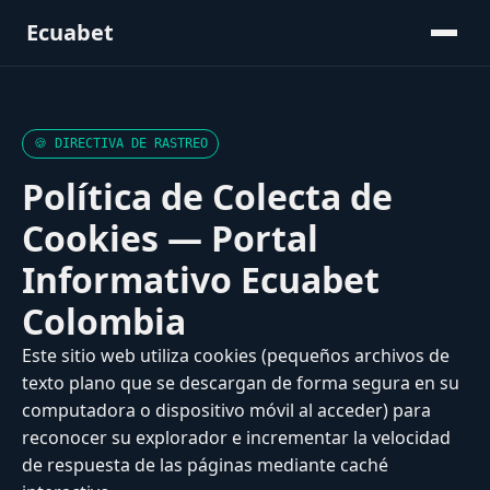
Ecuabet
🍪 DIRECTIVA DE RASTREO
Política de Colecta de
Cookies — Portal
Informativo Ecuabet
Colombia
Este sitio web utiliza cookies (pequeños archivos de
texto plano que se descargan de forma segura en su
computadora o dispositivo móvil al acceder) para
reconocer su explorador e incrementar la velocidad
de respuesta de las páginas mediante caché