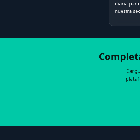
diaria par
nuestra se
Completa
Cargu
plataf