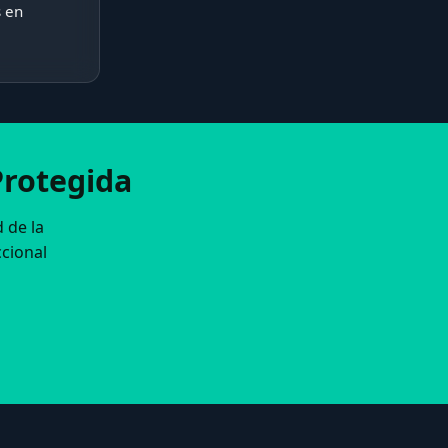
s en
Protegida
 de la
ccional