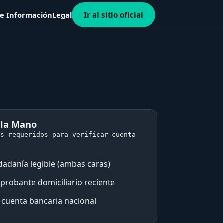
 e Información
Legal
Ir al sitio oficial
 la Mano
es requeridos para verificar cuenta
dadanía legible (ambas caras)
probante domiciliario reciente
e cuenta bancaria nacional