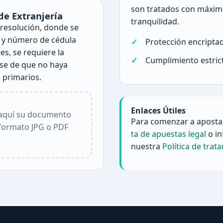
son tratados con máxim
de Extranjería
tranquilidad.
 resolución, donde se
s y número de cédula
Protección encriptad
es, se requiere la
Cumplimiento estric
ese de que no haya
s primarios.
Enlaces Útiles
e aquí su documento
Para comenzar a apostar
 formato JPG o PDF
ta de apuestas legal
o in
nuestra
Política de trat