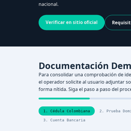
nacional.
Verificar en sitio oficial
Requisi
Documentación Dema
Para consolidar una comprobación de iden
el operador solicite al usuario adjuntar s
forma nítida. Siga el paso a paso del pro
1. Cédula Colombiana
2. Prueba Dom
3. Cuenta Bancaria